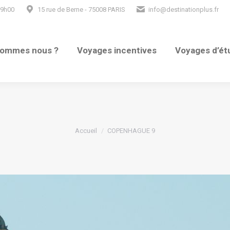
19h00
15 rue de Berne - 75008 PARIS
info@destinationplus.fr
sommes nous ?
Voyages incentives
Voyages d’ét
Vous êtes ici :
Accueil
COPENHAGUE 9