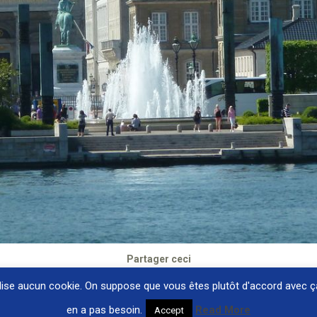
Partager ceci
tilise aucun cookie. On suppose que vous êtes plutôt d'accord avec ç
Share
en a pas besoin.
Read More
Accept
on