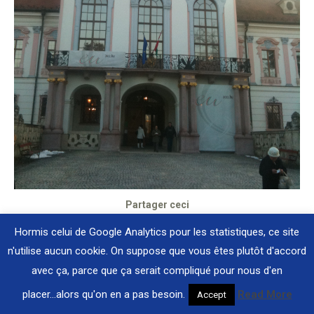
Partager ceci
Hormis celui de Google Analytics pour les statistiques, ce site
Share
n'utilise aucun cookie. On suppose que vous êtes plutôt d'accord
2017 Destination Plus |
Mentions légales
|
on
avec ça, parce que ça serait compliqué pour nous d'en
Webmaster
Esprit-Techno
Facebook
placer...alors qu'on en a pas besoin.
Read More
Accept