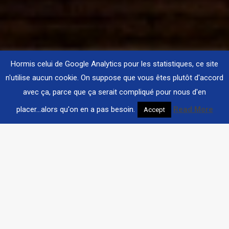
Hormis celui de Google Analytics pour les statistiques, ce site
n'utilise aucun cookie. On suppose que vous êtes plutôt d'accord
avec ça, parce que ça serait compliqué pour nous d'en
placer...alors qu'on en a pas besoin.
Read More
Accept
DESCRIPTION
30 meilleurs salons de coiffure membres
d’une grande marque sont récompensés par
un voyage aux saveurs caribéennes,