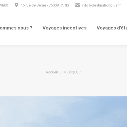
19h00
15 rue de Berne - 75008 PARIS
info@destinationplus.fr
sommes nous ?
Voyages incentives
Voyages d’ét
Vous êtes ici :
Accueil
MEXIQUE 1