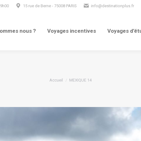
19h00
15 rue de Berne - 75008 PARIS
info@destinationplus.fr
sommes nous ?
Voyages incentives
Voyages d’ét
Vous êtes ici :
Accueil
MEXIQUE 14